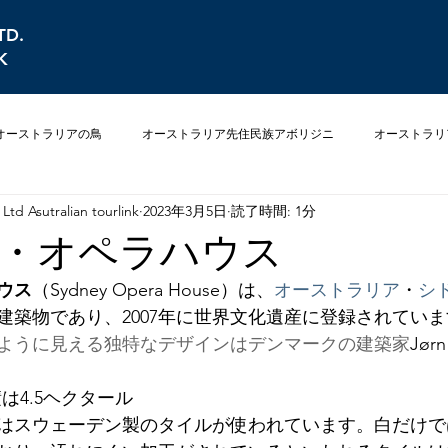
TD.
K
オーストラリアの鳥
オーストラリア先住民族アボリジニ
オーストラリ
Ltd Asutralian tourlink
2023年3月5日
読了時間: 1分
オーストラリアの植物
オーストラリアの危険な生き物
オーストラ
・オペラハウス
ウス
（Sydney Opera House）は、
オーストラリア
・
シ
建築物であり、2007年に世界文化遺産に登録されていま
ように見える独特なデザインはデンマークの建築家
Jør
は4.5ヘクタール
はスウェーデン製のタイルが使われています。白だけで