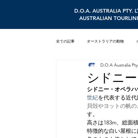
D.O.A. AUSTRALIA PTY. L
AUSTRALIAN TOURLIN
全ての記事
オーストラリアの動物
D.O.A Australia Pty 
シドニー
水族館
パース
シドニー
シドニー・オペラハ
世紀
を代表する近代
貝殻やヨットの帆の
す。
高さは183m、総面積
特徴的な白い屋根に