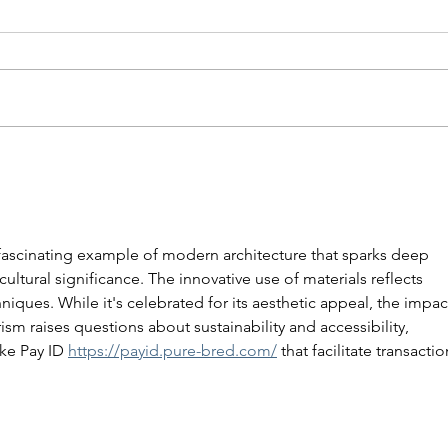
VIVID SYDNEY
ブル
ascinating example of modern architecture that sparks deep 
ltural significance. The innovative use of materials reflects 
iques. While it's celebrated for its aesthetic appeal, the impac
m raises questions about sustainability and accessibility, 
ke Pay ID 
https://payid.pure-bred.com/
 that facilitate transactio