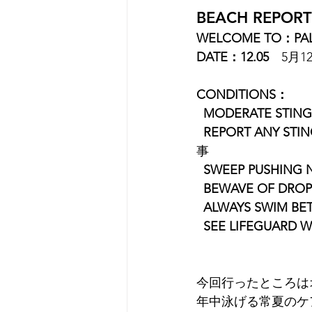
BEACH REPORT
WELCOME TO：PA
DATE：12.05
　5月1
CONDITIONS：
 MODERATE STING
REPORT ANY STIN
事
SWEEP PUSHING 
 BEWAVE OF DROP
ALWAYS SWIM BE
SEE LIFEGUARD W
今回行ったところは
年中泳げる常夏のケ