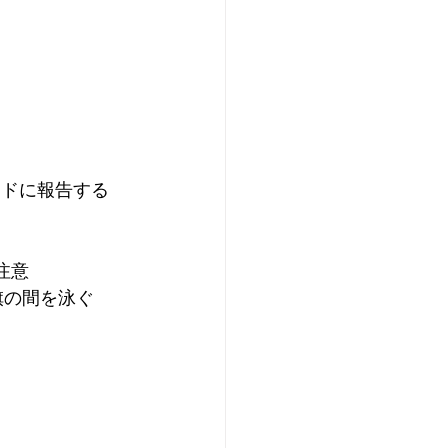
ードに報告する
注意
旗の間を泳ぐ