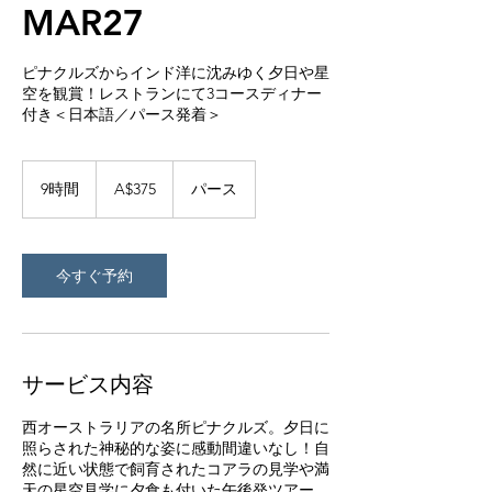
MAR27
ピナクルズからインド洋に沈みゆく夕日や星
空を観賞！レストランにて3コースディナー
付き＜日本語／パース発着＞
375
オ
9時間
9
A$375
パース
ー
時
ス
間
ト
ラ
リ
今すぐ予約
ア
ド
ル
サービス内容
西オーストラリアの名所ピナクルズ。夕日に
照らされた神秘的な姿に感動間違いなし！自
然に近い状態で飼育されたコアラの見学や満
天の星空見学に夕食も付いた午後発ツアー